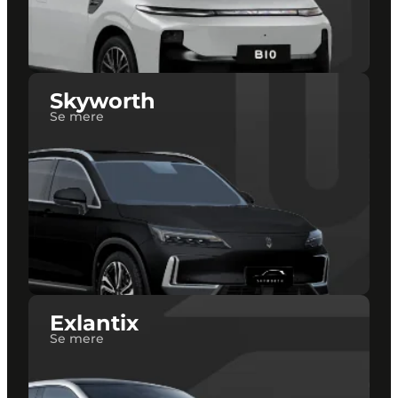
Skyworth
Se mere
Exlantix
Se mere