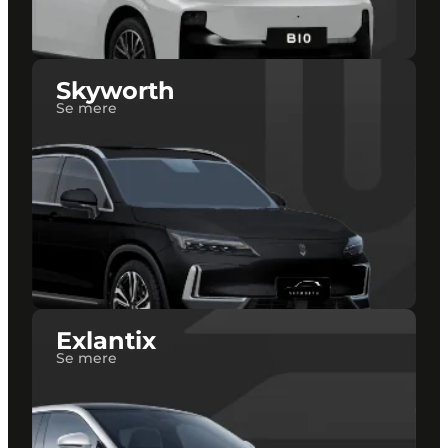
Skyworth
Se mere
Exlantix
Se mere