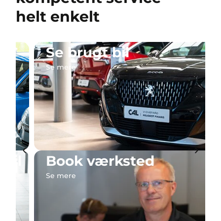
helt enkelt
Se brugt bil
Se mere
l
Book værksted
Se mere