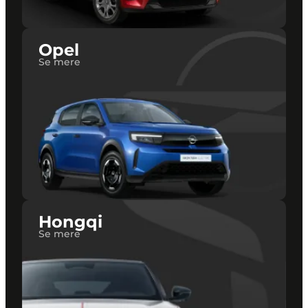
Opel
Se mere
Hongqi
Se mere