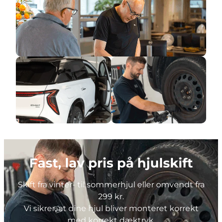
Fast, lav pris på hjulskift
Skift fra vinter- til sommerhjul eller omvendt fra
299 kr.
Vi sikrer, at dine hjul bliver monteret korrekt
med korrekt dæktryk.