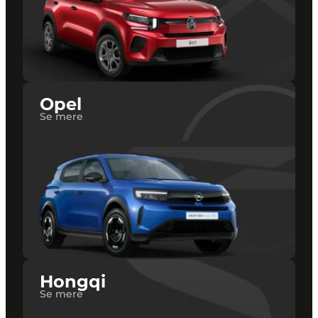
Opel
Se mere
Hongqi
Se mere