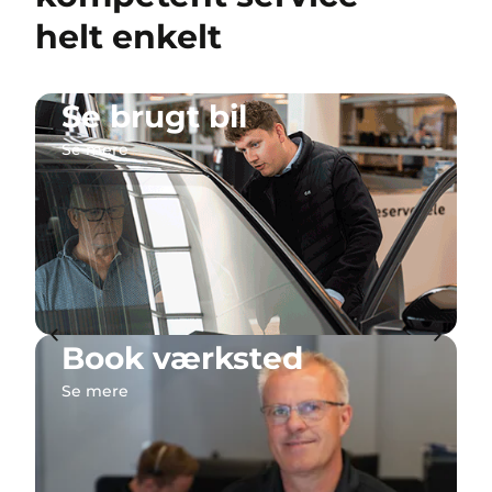
helt enkelt
Se brugt bil
Se mere
l
Book værksted
Se mere