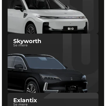
Skyworth
Se mere
Exlantix
Se mere