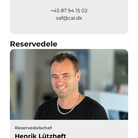
+45 87 94 15 02
saf@cal.dk
Reservedele
Reservedelschef
Henrik Lützhøft