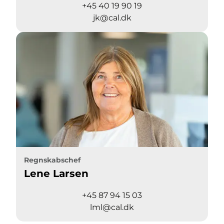
+45 40 19 90 19
jk@cal.dk
Regnskabschef
Lene Larsen
+45 87 94 15 03
lml@cal.dk