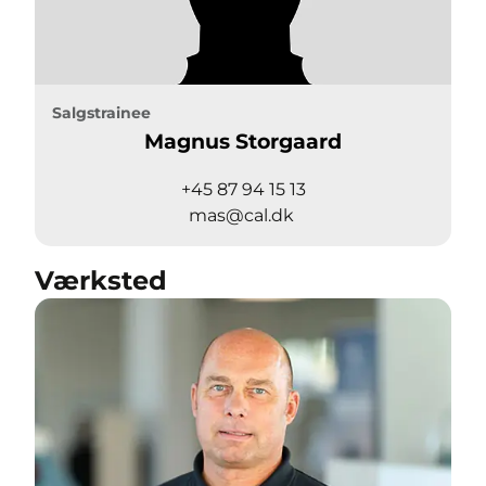
Salgstrainee
Magnus Storgaard
+45 87 94 15 13
mas@cal.dk
Værksted