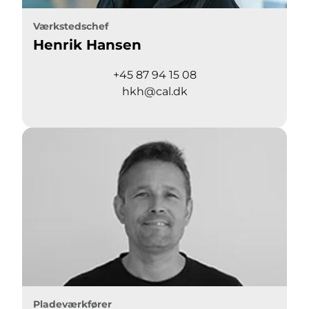
Værkstedschef
Henrik Hansen
+45 87 94 15 08
hkh@cal.dk
Pladeværkfører