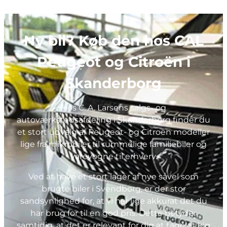
Ny bil? Køb den hos CAL
Peugeot og Citroën i
Skanderborg
Hos C. A. Larsens salgs- og
autoværkstedsafdeling i Skanderborg finder du
et stort udvalg af Peugeot- og Citroën modeller
lige fra mikrobiler til rummelige familiebiler og
varevogne til erhverv.
Ved at have et stort lager af nye såvel som
brugte biler i Svendborg, er der stor
sandsynlighed for, at vi har lige akkurat det du
har brug for til en god pris. Dette betyder
samtidig, at det er relevant for dig at tage et kig