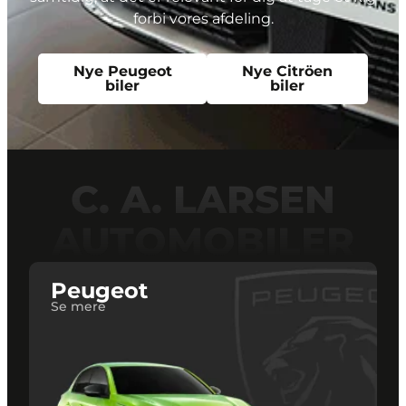
forbi vores afdeling.
Nye Peugeot
Nye Citröen
biler
biler
C. A. LARSEN
AUTOMOBILER
Peugeot
Se mere